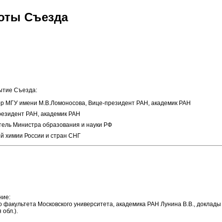
оты Съезда
ытие Съезда:
тор МГУ имени М.В.Ломоносова, Вице-президент РАН, академик РАН
резидент РАН, академик РАН
итель Министра образования и науки РФ
ей химии России и стран СНГ
ние:
 факультета Московского университета, академика РАН Лунина В.В., доклады у
 обл.).