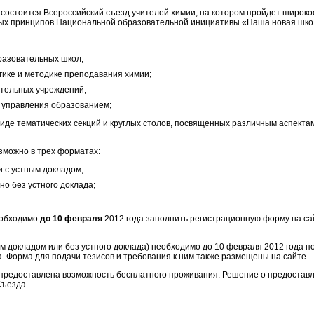
состоится Всероссийский съезд учителей химии, на котором пройдет широко
ных принципов Национальной образовательной инициативы «Наша новая шко
разовательных школ;
гике и методике преподавания химии;
тельных учреждений;
 управления образованием;
иде тематических секций и круглых столов, посвященных различным аспекта
зможно в трех форматах:
и с устным докладом;
но без устного доклада;
еобходимо
до 10 февраля
2012 года заполнить регистрационную форму на с
ым докладом или без устного доклада) необходимо до 10 февраля 2012 года 
 Форма для подачи тезисов и требования к ним также размещены на сайте.
предоставлена возможность бесплатного проживания. Решение о предостав
Съезда.