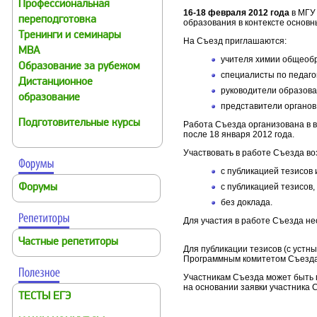
Профессиональная
16-18 февраля 2012 года
в МГУ 
переподготовка
образования в контексте основ
Тренинги и семинары
На Съезд приглашаются:
MBA
учителя химии общеоб
Образование за рубежом
специалисты по педаго
Дистанционное
руководители образова
образование
представители органов
Подготовительные курсы
Работа Съезда организована в в
после 18 января 2012 года.
Участвовать в работе Съезда во
c публикацией тезисов 
c публикацией тезисов, 
Форумы
без доклада.
Для участия в работе Съезда н
Частные репетиторы
Для публикации тезисов (с устн
Программным комитетом Съезда.
Участникам Съезда может быть 
на основании заявки участника 
ТЕСТЫ ЕГЭ