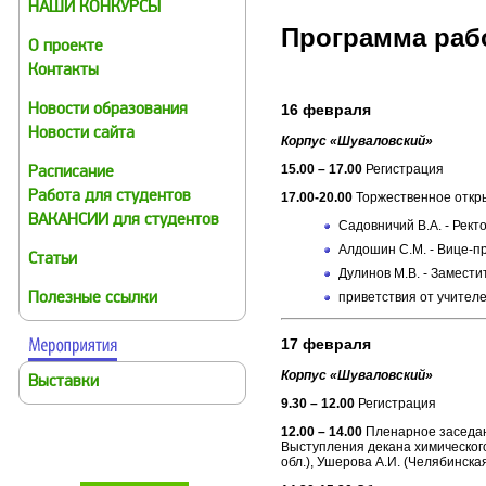
НАШИ КОНКУРСЫ
Программа раб
О проекте
Контакты
16 февраля
Новости образования
Новости сайта
Корпус «Шуваловский»
15.00 – 17.00
Регистрация
Расписание
Работа для студентов
17.00-20.00
Торжественное откр
ВАКАНСИИ для студентов
Садовничий В.А. - Рек
Алдошин С.М. - Вице-п
Статьи
Дулинов М.В. - Замест
приветствия от учител
Полезные ссылки
17 февраля
Корпус «Шуваловский»
Выставки
9.30 – 12.00
Регистрация
12.00 – 14.00
Пленарное заседа
Выступления декана химического
обл.), Ушерова А.И. (Челябинская