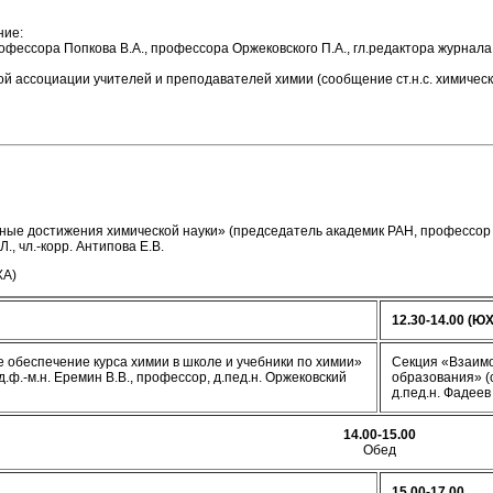
ние:
фессора Попкова В.А., профессора Оржековского П.А., гл.редактора журнала 
ассоциации учителей и преподавателей химии (сообщение ст.н.с. химического
ые достижения химической науки» (председатель академик РАН, профессор Л
., чл.-корр. Антипова Е.В.
ХА)
12.30-14.00
(ЮХ
 обеспечение курса химии в школе и учебники по химии»
Секция «Взаимо
.ф.-м.н. Еремин В.В., профессор, д.пед.н. Оржековский
образования» (
д.пед.н. Фадеев 
14.00-15.00
Обед
15.00-17.00