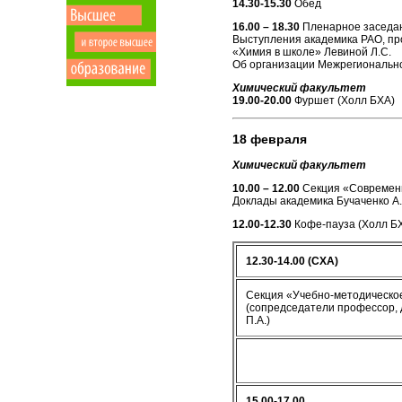
14.30-15.30
Обед
16.00 – 18.30
Пленарное заседа
Выступления академика РАО, про
«Химия в школе» Левиной Л.С.
Об организации Межрегиональной 
Химический факультет
19.00-20.00
Фуршет (Холл БХА)
18 февраля
Химический факультет
10.00 – 12.00
Секция «Современн
Доклады академика Бучаченко А.Л
12.00-12.30
Кофе-пауза (Холл Б
12.30-14.00
(СХА)
Секция «Учебно-методическое
(сопредседатели профессор, д
П.А.)
15.00-17.00