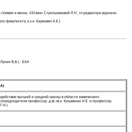
«Химия и жизнь. XXI век» Стрельниковой Л.Н., гл.редкатора журнала
 факультета, к.х.н. Беркович А.К.).
унин В.В.) - БХА
А)
действие высшей и средней школы в области химического
сопредседатели профессор, д.ф.-м.н. Кузьменко Н.Е. и профессор,
Г.Н.)