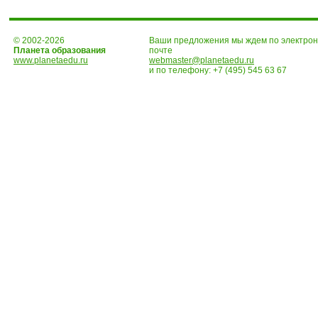
© 2002-2026
Ваши предложения мы ждем по электро
Планета образования
почте
www.planetaedu.ru
webmaster@planetaedu.ru
и по телефону:
+7 (495) 545 63 67