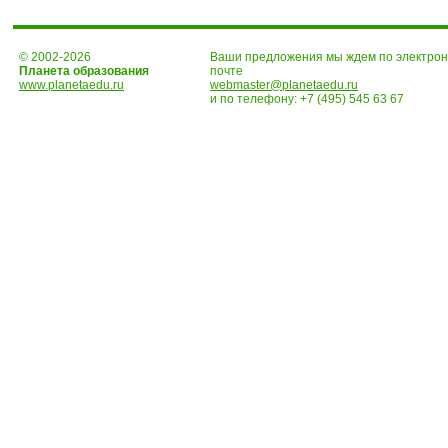
© 2002-2026
Ваши предложения мы ждем по электро
Планета образования
почте
www.planetaedu.ru
webmaster@planetaedu.ru
и по телефону:
+7 (495) 545 63 67