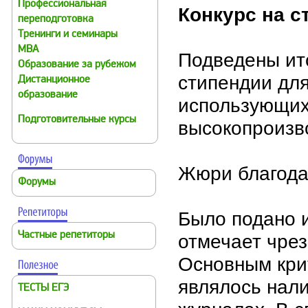
Профессиональная
Конкурс на с
переподготовка
Тренинги и семинары
MBA
Подведены ито
Образование за рубежом
стипендии для
Дистанционное
образование
использующих
Подготовительные курсы
высокопроизв
Жюри благодар
Форумы
Было подано 
Частные репетиторы
отмечает чрез
Основным кри
являлось нал
ТЕСТЫ ЕГЭ