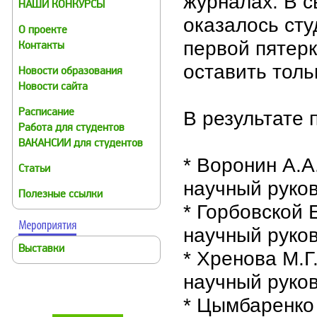
журналах. В с
НАШИ КОНКУРСЫ
оказалось сту
О проекте
первой пятер
Контакты
оставить толь
Новости образования
Новости сайта
В результате 
Расписание
Работа для студентов
ВАКАНСИИ для студентов
* Воронин А.А
Статьи
научный руков
Полезные ссылки
* Горбовской 
научный руков
Выставки
* Хренова М.Г
научный руков
* Цымбаренко 