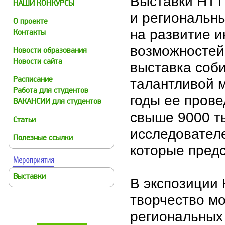
Выставки НТТ
НАШИ КОНКУРСЫ
и региональн
О проекте
на развитие и
Контакты
возможностей
Новости образования
Новости сайта
выставка соб
талантливой м
Расписание
Работа для студентов
годы ее прове
ВАКАНСИИ для студентов
свыше 9000 т
Статьи
исследователе
Полезные ссылки
которые предс
Выставки
В экспозиции
творчество м
региональных 