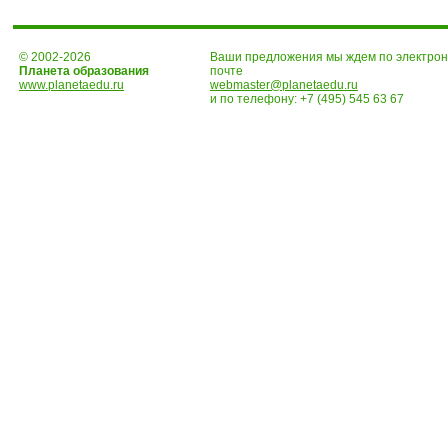
© 2002-2026
Ваши предложения мы ждем по электро
Планета образования
почте
www.planetaedu.ru
webmaster@planetaedu.ru
и по телефону:
+7 (495) 545 63 67