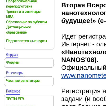
Профессиональная
Вторая Всеро
переподготовка
нанотехноло
Тренинги и семинары
MBA
будущее!» (e
Образование за рубежом
Дистанционное
образование
Идет регистра
Подготовительные курсы
Интернет - о
«Нанотехноло
NANOS'08).
Форумы
Официальный 
www.nanomete
Частные репетиторы
Регистрация 
задачи (и воо
ТЕСТЫ ЕГЭ