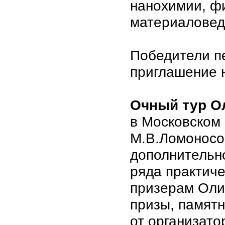
нанохимии, фи
материаловеде
Победители пе
приглашение н
Очный тур 
в Московском
М.В.Ломоносо
дополнительн
ряда практиче
призерам Оли
призы, памят
от организато