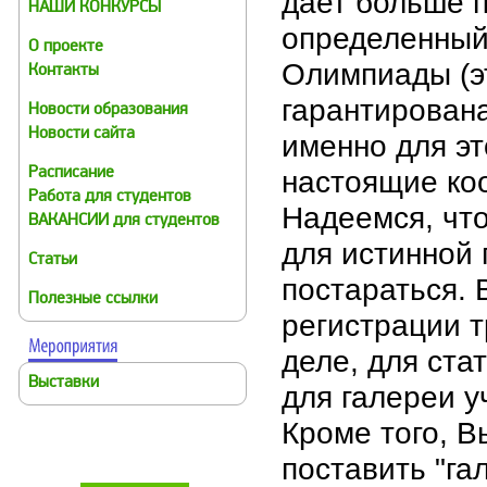
дает больше п
НАШИ КОНКУРСЫ
определенный
О проекте
Олимпиады (эт
Контакты
гарантирована
Новости образования
Новости сайта
именно для э
настоящие ко
Расписание
Работа для студентов
Надеемся, что
ВАКАНСИИ для студентов
для истинной 
Статьи
постараться. 
Полезные ссылки
регистрации т
деле, для ста
Выставки
для галереи у
Кроме того, В
поставить "га