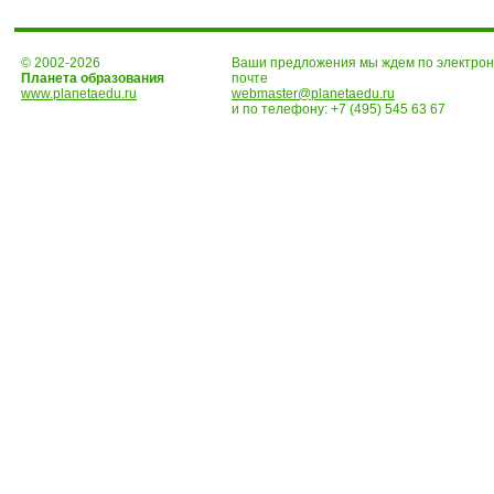
© 2002-2026
Ваши предложения мы ждем по электро
Планета образования
почте
www.planetaedu.ru
webmaster@planetaedu.ru
и по телефону:
+7 (495) 545 63 67