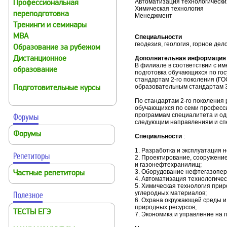
Автоматизация технологически
Профессиональная
Химическая технология
переподготовка
Менеджмент
Тренинги и семинары
MBA
Специальности
геодезия, геология, горное дел
Образование за рубежом
Дополнительная информация
Дистанционное
В филиале в соответствии с и
образование
подготовка обучающихся по г
стандартам 2-го поколения (Г
образовательным стандартам 3
Подготовительные курсы
По стандартам 2-го поколения 
обучающихся по семи професс
программам специалитета и од
следующим направлениям и сп
Форумы
Специальности
:
1. Разработка и эксплуатация 
2. Проектирование, сооружени
и газонефтехранилищ;
3. Оборудование нефтегазопер
Частные репетиторы
4. Автоматизация технологичес
5. Химическая технология при
углеродных материалов;
6. Охрана окружающей среды и
природных ресурсов;
ТЕСТЫ ЕГЭ
7. Экономика и управление на 