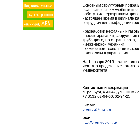
Основным структурным подраз
осуществляющим учебный проц
работу в их неразрывном проце
настоящее время в филиале р
сотрудничают с кафедрами гол
- разработки нефтяных и газо
- проектирования, сооружения 
трубопроводного транспорта;
- инженерной механики;
- химической технологии и экол
- экономики и управления.
На 1 января 2015 г. континген
чел.,
что представляет около 1
Университета.
Контактная информация
г.Оренбург, 460047, ул. Юных Л
+7 3532 62-94-00, 62-94-25
E-mail:
orenrgu@mail.ru
Web:
http://oren.gubkin.ru/