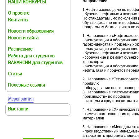
Направление:
НАШИ КОНКУРСЫ
1.Нефтегазовое дело по профи
О проекте
- бурение нефтяных и газовых 
По стандартам 3-го поколения 
Контакты
обучающихся по пяти професс
программам бакалавриата по 
Новости образования
1. Направление «Нефтегазовое
Новости сайта
- эксплуатация и обслуживание
газоконденсата и подземных 
- эксплуатация и обслуживани
Расписание
- бурение нефтяных и газовых 
Работа для студентов
- сооружение и ремонт объекто
транспорта
ВАКАНСИИ для студентов
- эксплуатация и обслуживание
нефти, газа и продуктов перер
Статьи
2. Направление «Технологичес
профилю
Полезные ссылки
- оборудование нефтегазопере
3. Направление «Автоматизаци
производств» по профилю
- системы и средства автомати
Выставки
4. Направление «Химическая т
- химическая технология прир
материалов
5. Направление «Менеджмент»
- производственный менеджмен
а также пять программ специал