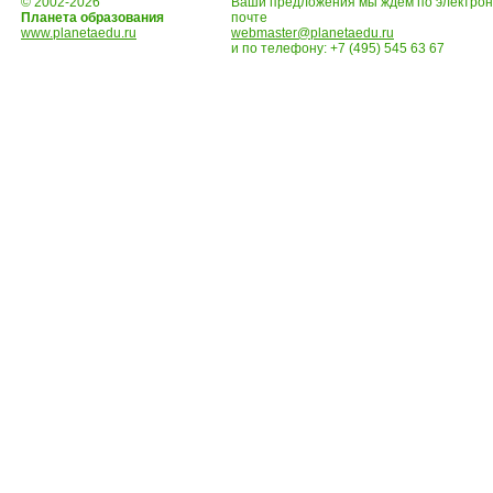
© 2002-2026
Ваши предложения мы ждем по электро
Планета образования
почте
www.planetaedu.ru
webmaster@planetaedu.ru
и по телефону:
+7 (495) 545 63 67