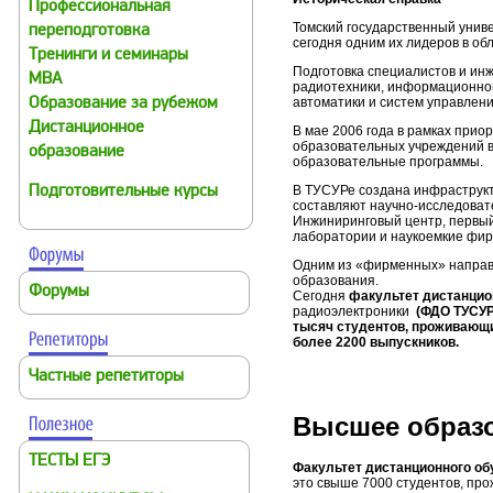
Профессиональная
Томский государственный униве
переподготовка
сегодня одним их лидеров в об
Тренинги и семинары
Подготовка специалистов и ин
MBA
радиотехники, информационной
автоматики и систем управлен
Образование за рубежом
Дистанционное
В мае 2006 года в рамках при
образовательных учреждений 
образование
образовательные программы.
В ТУСУРе создана инфраструк
Подготовительные курсы
составляют научно-исследовате
Инжиниринговый центр, первый 
лаборатории и наукоемкие фи
Одним из «фирменных» направ
образования.
Форумы
Сегодня
факультет дистанцио
радиоэлектроники
(ФДО ТУСУР
тысяч студентов, проживающи
более 2200 выпускников.
Частные репетиторы
Высшее образ
ТЕСТЫ ЕГЭ
Факультет дистанционного об
это свыше 7000 студентов, про