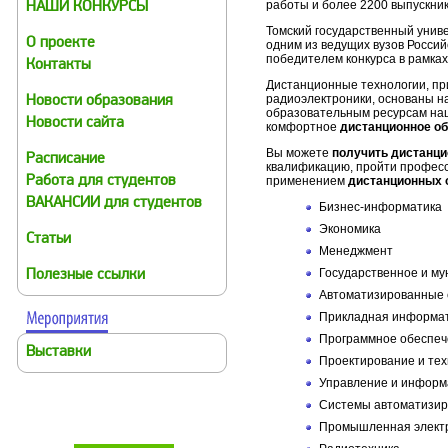
работы и более 2200 выпускник
НАШИ КОНКУРСЫ
Томский государственный униве
О проекте
одним из ведущих вузов Росси
победителем конкурса в рамка
Контакты
Дистанционные технологии, пр
радиоэлектроники, основаны н
Новости образования
образовательным ресурсам наш
Новости сайта
комфортное
дистанционное о
Вы можете
получить дистанци
Расписание
квалификацию, пройти професс
Работа для студентов
применением
дистанционных 
ВАКАНСИИ для студентов
Бизнес-информатика
Экономика
Статьи
Менеджмент
Государственное и м
Полезные ссылки
Автоматизированные 
Прикладная информат
Программное обеспеч
Выставки
Проектирование и тех
Управление и информа
Системы автоматизир
Промышленная элект