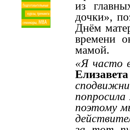
из главны
дочки», по
Днём матер
времени о
мамой.
«Я часто 
Елизавет
сподвижни
попросила
поэтому мы
действител
за тот п