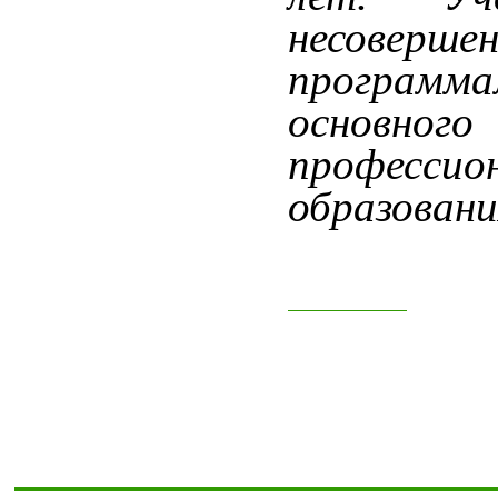
несоверше
програм
основн
професс
образовани