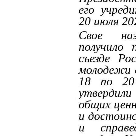
его учред
20 июля 20
Свое на
получило 
съезде Ро
молодежи 
18 по 20
утвердили
общих цен
и достоин
и справе