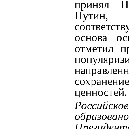
принял П
Путин,
соответс
основа ос
отметил п
популяриз
направле
сохранен
ценностей.
Российско
образо
Президент