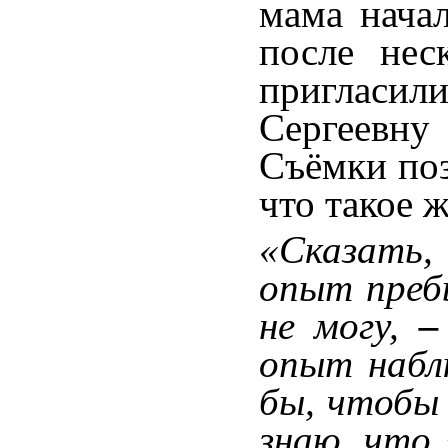
мама нача
после нес
пригласил
Сергеевну
Съёмки поз
что такое 
«Сказать,
опыт преб
не могу,
опыт набл
бы, чтобы 
знаю, что