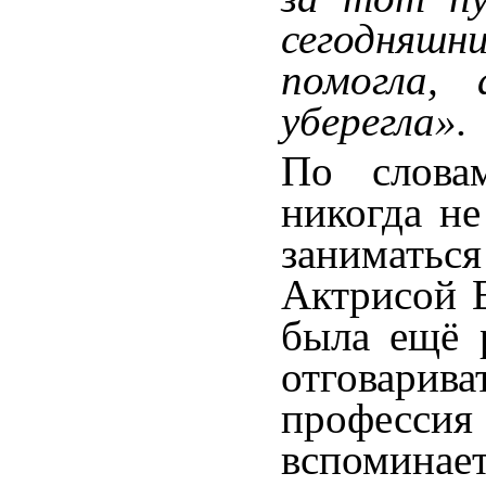
сегодняшн
помогла,
уберегла».
По слова
никогда не
заниматься
Актрисой Е
была ещё 
отговарив
професси
вспоминает