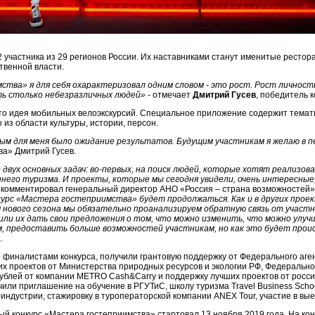
 участника из 29 регионов России. Их наставниками станут именитые рестор
твенной власти.
тва» я для себя охарактеризовал одним словом - это рост. Рост личност
ть столько небезразличных людей»
- отмечает
Дмитрий Гусев
, победитель к
это идея мобильных велоэкскурсий. Специальное приложение содержит тема
из области культуры, истории, персон.
 для меня было ожидание результатов. Будущим участникам я желаю в пер
ва» Дмитрий Гусев.
двух основных задач: во-первых, на поиск людей, которые хотят реализова
ннего туризма. И проекты, которые мы сегодня увидели, очень интересные
комментировал генеральный директор АНО «Россия – страна возможностей
курс «Мастера гостеприимства» будет продолжаться. Как и в других прое
 нового сезона мы обязательно проанализируем обратную связь от участн
или их дать свои предложения о том, что можно изменить, что можно улуч
 предоставить больше возможностей участникам, но как это будет происх
.
 финалистами конкурса, получили грантовую поддержку от Федерального аген
х проектов от Министерства природных ресурсов и экологии РФ, Федерально
рублей от компании METRO Cash&Carry и поддержку лучших проектов от россий
чили приглашение на обучение в РГУТиС, школу туризма Travel Business Sch
индустрии, стажировку в туроператорской компании ANEX Tour, участие в выез
 конкурс «Мастера гостеприимства» стартовал 13 ноября 2019 года. На кон