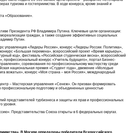
ах туризма и гостеприимства. В ходе конкурса, кроме знаний и
кта «Образование».
тиве Президента РФ Владимира Путина. Ключевые цели организации:
амореализации граждан, а также создание эффективных социальных
ладимир Путин.
с управленцев «Лидеры России», конкурс «Лидеры России. Политика»,
конкурс «Большая перемена», всероссийский проект «Время карьеры»,
турный код», фестиваль «Российская студенческая весна», всероссийский
», профессиональный конкурс «Учитель будущего», портал Бизнес-
управления», соревнования по профессиональному мастерству среди
ийская национальная премия «Студент года», движение «Молодые
Лига вожатых», конкурс «Моя страна – моя Россия», международный
 центр – Мастерская управления «Сенеж». Он призван формировать
ую профессиональную подготовку и объединенных ценностью
илий представителей турбизнеса и защиты их прав и профессиональных
о уровня.
сию». Представительства Союза открыты в 6 федеральных округах.
еприимства», В Москве определены победители Всероссийского