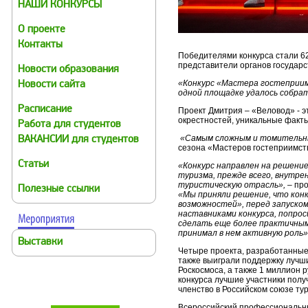
НАШИ КОНКУРСЫ
О проекте
Контакты
Победителями конкурса стали 62
представители органов государс
Новости образования
«Конкурс «Мастера гостеприимс
Новости сайта
одной площадке удалось собра
Расписание
Проект Дмитрия – «Веловод» - 
окрестностей, уникальные факты 
Работа для студентов
«Самым сложным и томительным
ВАКАНСИИ для студентов
сезона «Мастеров гостеприимст
Статьи
«Конкурс направлен на решение 
туризма, прежде всего, внутре
туристическую отрасль»,
– про
Полезные ссылки
«Мы приняли решение, что кон
возможностей», перед запуском
наставниками конкурса, попрос
сделать еще более практичным,
принимал в нем активную роль»
Выставки
Четыре проекта, разработанные
также выиграли поддержку лучши
Роскосмоса, а также 1 миллион 
конкурса лучшие участники полу
членство в Российском союзе тур
Всероссийский профессиональный