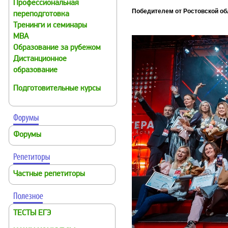
Профессиональная
Победителем от Ростовской об
переподготовка
Тренинги и семинары
MBA
Образование за рубежом
Дистанционное
образование
Подготовительные курсы
Форумы
Частные репетиторы
ТЕСТЫ ЕГЭ