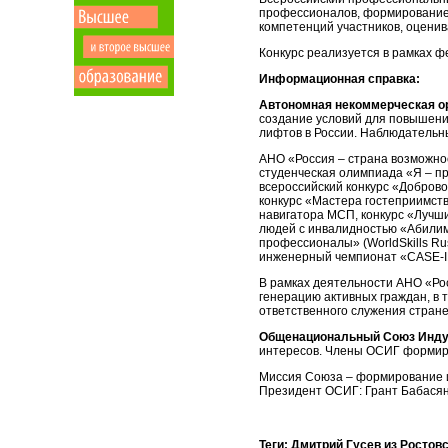
профессионалов, формирование н
компетенций участников, оценив
Конкурс реализуется в рамках 
Информационная справка:
Автономная некоммерческая ор
создание условий для повышени
лифтов в России. Наблюдательн
АНО «Россия – страна возможно
студенческая олимпиада «Я – п
всероссийский конкурс «Доброво
конкурс «Мастера гостеприимст
навигатора МСП, конкурс «Лучш
людей с инвалидностью «Абилим
профессионалы» (WorldSkills Ru
инженерный чемпионат «CASE-IN
В рамках деятельности АНО «Ро
генерацию активных граждан, в
ответственного служения стране
Общенациональный Союз Инду
интересов. Члены ОСИГ формиру
Миссия Союза – формирование и
Президент ОСИГ: Грант Бабасян,
Теги: Дмитрий Гусев из Росто