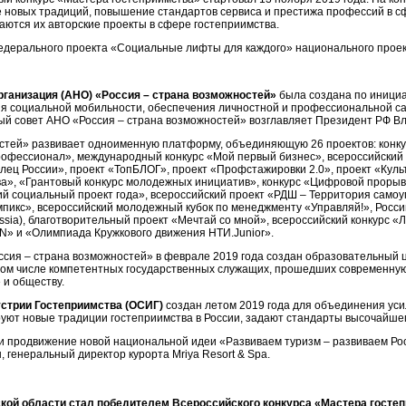
овых традиций, повышение стандартов сервиса и престижа профессий в сфер
аются их авторские проекты в сфере гостеприимства.
федерального проекта «Социальные лифты для каждого» национального прое
ганизация (АНО) «Россия – страна возможностей»
была создана по инициа
я социальной мобильности, обеспечения личностной и профессиональной с
ый совет АНО «Россия – страна возможностей» возглавляет Президент РФ В
стей» развивает одноименную платформу, объединяющую 26 проектов: конкур
рофессионал», международный конкурс «Мой первый бизнес», всероссийский 
лец России», проект «ТопБЛОГ», проект «Профстажировки 2.0», проект «Куль
ва», «Грантовый конкурс молодежных инициатив», конкурс «Цифровой прорыв
ий социальный проект года», всероссийский проект «РДШ – Территория само
пикс», всероссийский молодежный кубок по менеджменту «Управляй!», Росс
ssia), благотворительный проект «Мечтай со мной», всероссийский конкурс «
» и «Олимпиада Кружкового движения НТИ.Junior».
ссия – страна возможностей» в феврале 2019 года создан образовательный
 том числе компетентных государственных служащих, прошедших современн
 и обществу.
стрии Гостеприимства (ОСИГ)
создан летом 2019 года для объединения ус
ют новые традиции гостеприимства в России, задают стандарты высочайшег
 продвижение новой национальной идеи «Развиваем туризм – развиваем Рос
 генеральный директор курорта Mriya Resort & Spa.
вской области стал победителем Всероссийского конкурса «Мастера гост