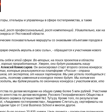
аторы, отельеры и управленцы в сфере гостеприимства, а также
ный, рост профессиональный, рост компетенций. Удивительно, как на
онкурса от Ростовской области.
тические познавательные маршруты со знаковыми объектами городов и
вую очередь верить в свои силы»,
- обращается к участникам нового
ть себя в этой сфере. Во-вторых, на поиск проектов в области
, хорошо проработанные. Уверен, они будут развивать нашу
»
Алексей Комиссаров
. Он анонсировал старт второго сезона конкурса:
ктах, которые реализуются на платформе «Россия – страна
иков, от экспертов, от наших партнеров. Мы уже успели пообщаться с
шить, поэтому изменения в конкурсе точно будут. Мы хотим его
одить, мы будем решать по окончании конкурса с участием всех, кто
тства по делам молодежи на общую сумму более 5 млн рублей. Участники
го агентства по делам молодежи, Русского Географического Общества и
ского сервиса путешествий №1 Туту.ру. Кроме того, по результатам
ool, «Академию гостеприимства», Академию Слетать.ру, сертификаты на
дном туре от Coral Business School и многое другое.
курс было подано 20 935 заявок. Цель проекта – раскрытие потенциала