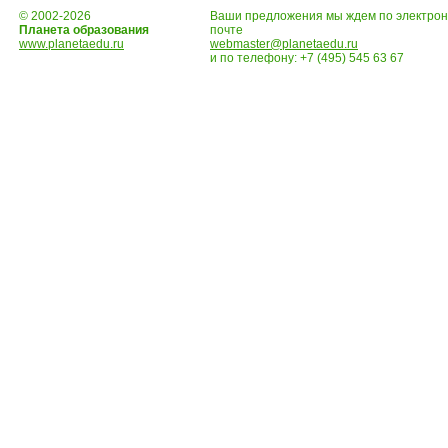
© 2002-2026
Ваши предложения мы ждем по электро
Планета образования
почте
www.planetaedu.ru
webmaster@planetaedu.ru
и по телефону:
+7 (495) 545 63 67