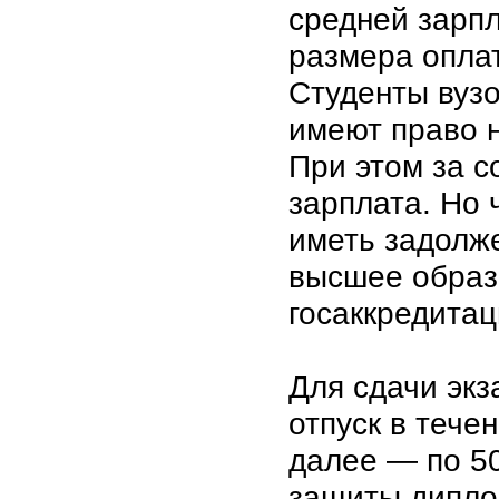
средней зарпл
размера оплат
Cтуденты вуз
имеют право н
При этом за с
зарплата. Но 
иметь задолже
высшее образ
госаккредитац
Для сдачи экз
отпуск в тече
далее — по 50
защиты дипло