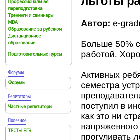
льготы р
Профессиональная
переподготовка
Тренинги и семинары
Автор:
e-grad
MBA
Образование за рубежом
Дистанционное
Больше 50% с
образование
работой. Хоро
Подготовительные курсы
Активных ребя
семестра устр
Форумы
преподавател
поступил в ин
Частные репетиторы
как это ни стр
напряженного
ТЕСТЫ ЕГЭ
прогуливать л