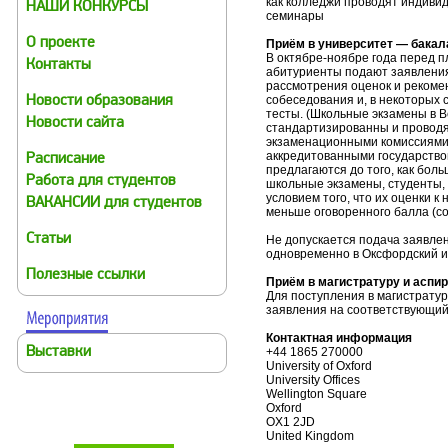
как колледжи проводят индиви
НАШИ КОНКУРСЫ
семинары
О проекте
Приём в университет — бакал
В октябре-ноябре года перед 
Контакты
абитуриенты подают заявления
рассмотрения оценок и рекоме
собеседования и, в некоторых
Новости образования
тесты. (Школьные экзамены в 
Новости сайта
стандартизированны и проводя
экзаменационными комиссиями (
аккредитованными государством
Расписание
предлагаются до того, как бол
Работа для студентов
школьные экзамены, студенты, 
условием того, что их оценки к 
ВАКАНСИИ для студентов
меньше оговоренного балла (cond
Статьи
Не допускается подача заявлени
одновременно в Оксфордский и
Полезные ссылки
Приём в магистратуру и аспи
Для поступления в магистрату
заявления на соответствующий
Контактная информация
Выставки
+44 1865 270000
University of Oxford
University Offices
Wellington Square
Oxford
OX1 2JD
United Kingdom