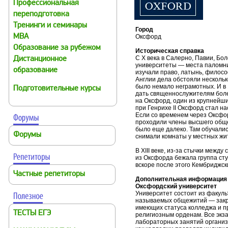
Профессиональная
переподготовка
Тренинги и семинары
Город
MBA
Оксфорд
Образование за рубежом
Историческая справка
С X века в Салерно, Павии, Бо
Дистанционное
университеты — места паломни
образование
изучали право, латынь, филосо
Англии дела обстояли нескольк
было немало неграмотных. И в 
Подготовительные курсы
дать священнослужителям бол
на Оксфорд, один из крупнейши
при Генрихе II Оксфорд стал н
Если со временем через Оксфо
проходили члены высшего общес
было еще далеко. Там обучали
Форумы
снимали комнаты у местных жи
В XIII веке, из-за стычки межд
из Оксфорда бежала группа ст
вскоре после этого Кембриджск
Частные репетиторы
Дополнительная информация
Оксфордский университет
Университет состоит из факульт
называемых общежитий — закр
имеющих статуса колледжа и п
ТЕСТЫ ЕГЭ
религиозным орденам. Все экза
лабораторных занятий организ