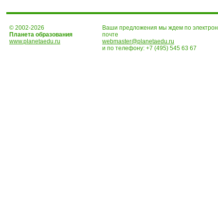
© 2002-2026
Ваши предложения мы ждем по электро
Планета образования
почте
www.planetaedu.ru
webmaster@planetaedu.ru
и по телефону:
+7 (495) 545 63 67