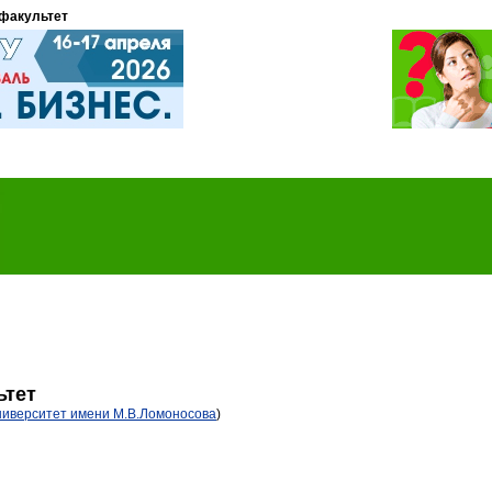
факультет
ьтет
ниверситет имени М.В.Ломоносова
)