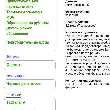
Профессиональная
Диплом
государственный
переподготовка
Форма обучения
Тренинги и семинары
вечерняя
MBA
Сроки обучения
Образование за рубежом
3,5 года (7 семестров)
Дистанционное
Условия поступления
образование
Отбор слушателей производитс
Для прохождения собеседован
Подготовительные курсы
- копия диплома о высшем обра
(нотариально удостоверенные) -
- 6 фотокарточек размером 3х4
- справка с места работы;
- паспорт (предъявляется личн
2. Прием документов:
1-й учебный корпус МГУ, 6-й этаж
Форумы
3. Собеседование проводится п
4. Набор на Спецотделение про
Начало обучения: февраль, сен
Контактная информация
Частные репетиторы
Адрес: 119899, г.Москва, Вороб
факультет
ТЕСТЫ ЕГЭ