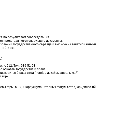
я по результатам собеседования.
ия представляются следующие документы:
зовании государственного образца и выписка из зачетной книжки
 в 2-х экз;
;
о)
, к. 612. Тел.: 939-51-93.
о основам государства и права.
изводится 2 раза в год (ноябрь-декабрь, апрель-май).
тябрь.
ьевы горы, МГУ, 1 корпус гуманитарных факультетов, юридический