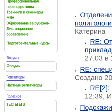
Профессиональная
переподготовка
Тренинги и семинары
Отделени
MBA
политолог
Образование за рубежом
Дистанционное
Катерина
образование
RE: О
Подготовительные курсы
приклад
27.03 в
Форумы
RE: спец
Создано 20.
Частные репетиторы
RE[2]:
12:39, 
ТЕСТЫ ЕГЭ
Подскажит