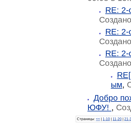
RE: 2-
Создано
RE: 2-
Создано
RE: 2-
Создано
RE[
ым
,
С
Добро по
ЮФУ!
,
Соз
Страницы:
<<
|
1-10
|
11-20
|
21-