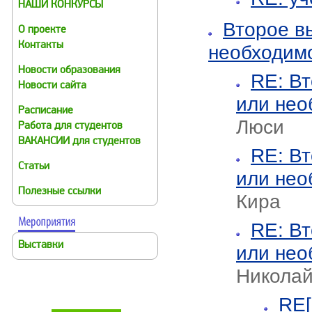
НАШИ КОНКУРСЫ
Второе в
О проекте
Контакты
необходим
Новости образования
RE: В
Новости сайта
или нео
Расписание
Люси
Работа для студентов
ВАКАНСИИ для студентов
RE: В
Статьи
или нео
Полезные ссылки
Кира
RE: В
Выставки
или нео
Никола
RE[