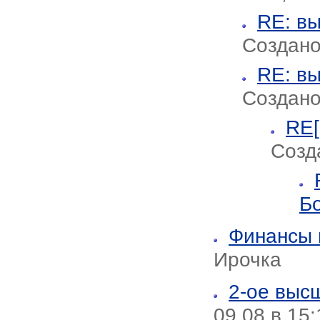
RE: в
Создано
RE: в
Создано
RE[
Созд
Б
Финансы 
Ирочка
2-ое выс
09.08 в 15: