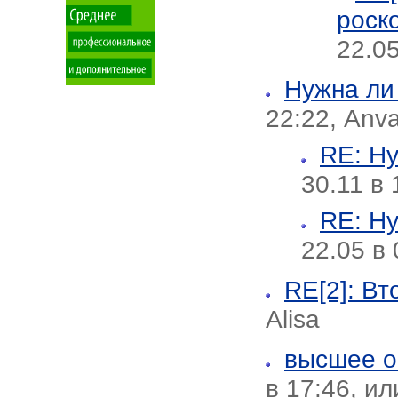
роск
22.05
Нужна ли
22:22, Anva
RE: Ну
30.11 в 
RE: Ну
22.05 в 
RE[2]: В
Alisa
высшее о
в 17:46, и