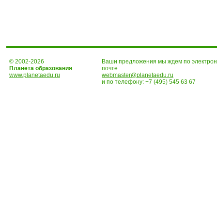
© 2002-2026
Ваши предложения мы ждем по электро
Планета образования
почте
www.planetaedu.ru
webmaster@planetaedu.ru
и по телефону:
+7 (495) 545 63 67