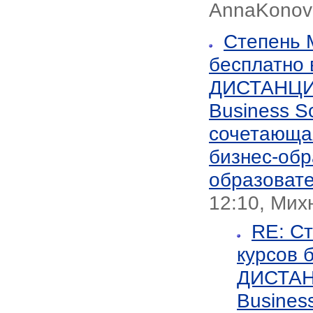
AnnaKonov
Степень 
бесплатно
ДИСТАНЦИ
Business S
сочетающая
бизнес-обр
образовате
12:10, Мих
RE: С
курсов 
ДИСТАН
Busines