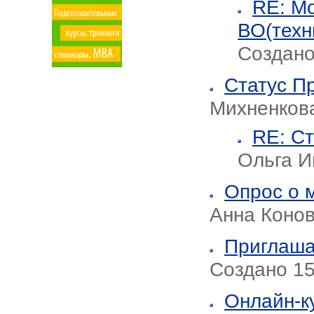
RE: Мо
ВО(техн
Создано
Статус П
Михненков
RE: С
Ольга И
Опрос о 
Анна Коно
Приглаша
Создано 15
Онлайн-к