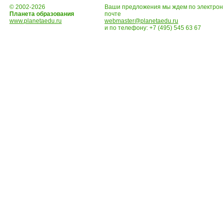
© 2002-2026
Ваши предложения мы ждем по электро
Планета образования
почте
www.planetaedu.ru
webmaster@planetaedu.ru
и по телефону:
+7 (495) 545 63 67