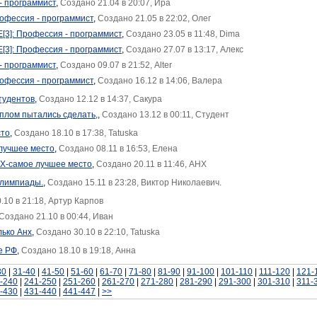
- программист
,
Создано 21.04 в 20:07, Ира
рофессия - программист
,
Создано 21.05 в 22:02, Олег
[3]: Профессия - программист
,
Создано 23.05 в 11:48, Dima
[3]: Профессия - программист
,
Создано 27.07 в 13:17, Алекс
- программист
,
Создано 09.07 в 21:52, Alter
рофессия - программист
,
Создано 16.12 в 14:06, Валера
студентов
,
Создано 12.12 в 14:37, Сакура
иплом пытались сделать,
,
Создано 13.12 в 00:11, Студент
сто
,
Создано 18.10 в 17:38, Tatuska
лучшее место
,
Создано 08.11 в 16:53, Елена
НХ-самое лучшее место
,
Создано 20.11 в 11:46, АНХ
Олимпиады.
,
Создано 15.11 в 23:28, Виктор Николаевич.
.10 в 21:18, Артур Карпов
Создано 21.10 в 00:44, Иван
лько Анх
,
Создано 30.10 в 22:10, Tatuska
е РФ
,
Создано 18.10 в 19:18, Анна
30
|
31-40
|
41-50
|
51-60
|
61-70
|
71-80
|
81-90
|
91-100
|
101-110
|
111-120
|
121-
-240
|
241-250
|
251-260
|
261-270
|
271-280
|
281-290
|
291-300
|
301-310
|
311-
-430
|
431-440
|
441-447
|
>>