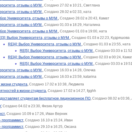
ерситета, отзывы о МУМ
,
Создано 27.02 в 10:21, Светлана
ерситета, отзывы о МУМ
,
Создано 28.02 в 02:33, ната
ыбор Университета, отзывы о МУМ
,
Создано 28.02 в 20:43, Камат
ерситета, отзывы о МУМ
,
Создано 01.03 в 18:29, Наталина
ыбор Университета, отзывы о МУМ
,
Создано 01.03 в 19:00, ната
[3]: Выбор Университета, отзывы о МУМ
,
Создано 01.03 в 22:23, Кудряшова
RE[4]: Выбор Университета, отзывы о МУМ
,
Создано 01.03 в 23:55, ната
RE[5]: Выбор Университета, отзывы о МУМ
,
Создано 03.03 в 11:5
RE[4]: Выбор Университета, отзывы о МУМ
,
Создано 02.03 в 00:24, Кама
RE[5]: Выбор Университета, отзывы о МУМ
,
Создано 03.03 в 19:5
ерситета, отзывы о МУМ
,
Создано 16.03 в 14:28, Олечка
ерситета, отзывы о МУМ
,
Создано 16.03 в 23:59, katarina
 жизни студента
,
Создано 17.02 в 10:38, Людмила
оятностей в жизни студента
,
Создано 17.02 в 14:27, fgghh
редоставляет студентам бесплатное лицензионное ПО
,
Создано 08.02 в 03:36,
У
,
Создано 04.02 в 23:30, Физик Артур
ист
,
Создано 10.09 в 17:26, Иван Верник
- программист
,
Создано 16.10 в 15:24, Иван
- программист
,
Создано 29.10 в 16:25, Оксана