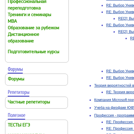
Профессиональная
RE: Выбор Унив
переподготовка
RE: Выбор Унив
Тренинги и семинары
RE[2]: В
MBA
RE: Выбор Унив
Образование за рубежом
RE[2]: В
Дистанционное
RE
образование
Подготовительные курсы
RE: Выбор Унив
RE: Выбор Унив
Форумы
Теория вероятностей в
RE: Теория вер
Компания Microsoft п
Частные репетиторы
Учеба на физфаке ЮФ
Профессия - программ
RE: Профессия 
ТЕСТЫ ЕГЭ
RE: Профессия 