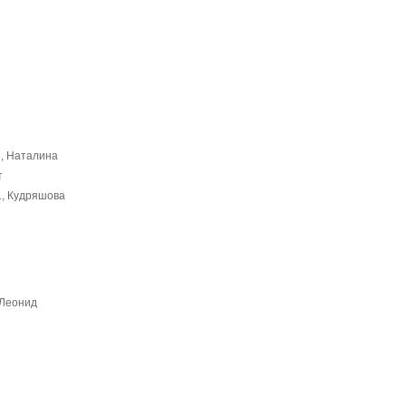
2, Наталина
т
1, Кудряшова
 Леонид