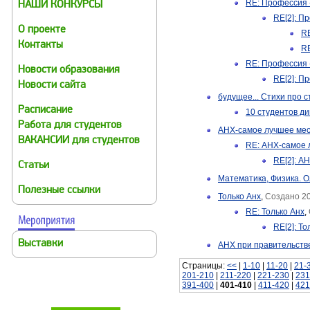
RE: Профессия 
НАШИ КОНКУРСЫ
RE[2]: П
О проекте
RE
Контакты
RE
RE: Профессия 
Новости образования
RE[2]: П
Новости сайта
будущее... Cтихи про 
Расписание
10 студентов д
Работа для студентов
АНХ-самое лучшее ме
ВАКАНСИИ для студентов
RE: АНХ-самое 
RE[2]: А
Статьи
Математика, Физика. 
Полезные ссылки
Только Анх
,
Создано 20
RE: Только Анх
,
RE[2]: То
Выставки
АНХ при правительств
Страницы:
<<
|
1-10
|
11-20
|
21-
201-210
|
211-220
|
221-230
|
231
391-400
|
401-410
|
411-420
|
421