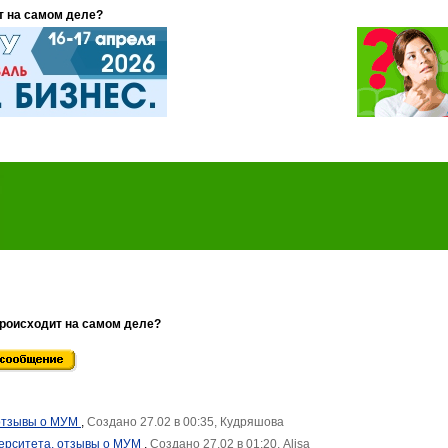
т на самом деле?
происходит на самом деле?
 отзывы о МУМ
,
Создано 27.02 в 00:35, Кудряшова
ерситета, отзывы о МУМ
,
Создано 27.02 в 01:20, Alisa