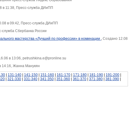
Внешняя пресс-служба Яндекс Образования
8 в 11:38, Пресс-служба ДИиПП
.08 в 09:42, Пресс-служба ДИиПП
сс-служба Сбербанка России
нального мастерства «Лучший по профессии» в номинации
,
Создано 12.08
6.06 в 13:06, petrushkina.e@pronline.su
в 14:16, Жанна Манукян
130
|
131-140
|
141-150
|
151-160
|
161-170
|
171-180
|
181-190
|
191-200
|
320
|
321-330
|
331-340
|
341-350
|
351-360
|
361-370
|
371-380
|
381-390
|