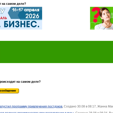
т на самом деле?
происходит на самом деле?
пустил программу привлечения постдоков
,
Создано 30.08 в 08:17, Жанна Ма