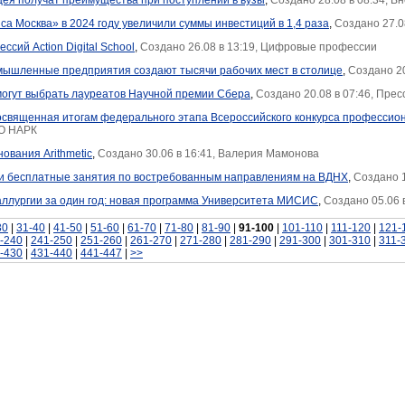
цея получат преимущества при поступлении в вузы
,
Создано 28.08 в 08:34, 
а Москва» в 2024 году увеличили суммы инвестиций в 1,4 раза
,
Создано 27.0
сий Action Digital School
,
Создано 26.08 в 13:19, Цифровые профессии
ышленные предприятия создают тысячи рабочих мест в столице
,
Создано 20
могут выбрать лауреатов Научной премии Сбера
,
Создано 20.08 в 07:46, Пре
освященная итогам федерального этапа Всероссийского конкурса профессио
НО НАРК
ования Arithmetic
,
Создано 30.06 в 16:41, Валерия Мамонова
ти бесплатные занятия по востребованным направлениям на ВДНХ
,
Создано 1
аллургии за один год: новая программа Университета МИСИС
,
Создано 05.06 
30
|
31-40
|
41-50
|
51-60
|
61-70
|
71-80
|
81-90
|
91-100
|
101-110
|
111-120
|
121-
-240
|
241-250
|
251-260
|
261-270
|
271-280
|
281-290
|
291-300
|
301-310
|
311-
-430
|
431-440
|
441-447
|
>>