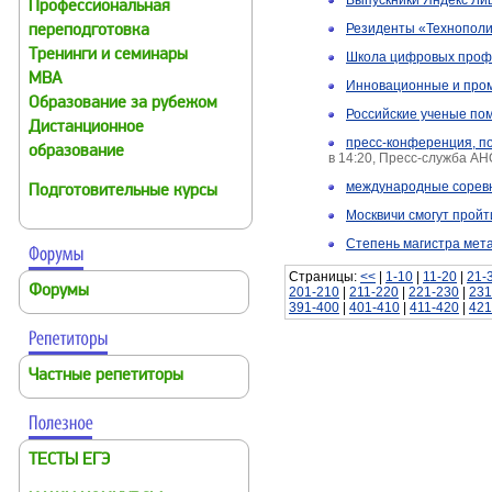
Выпускники Яндекс Ли
Профессиональная
Резиденты «Технополис
переподготовка
Тренинги и семинары
Школа цифровых профес
MBA
Инновационные и пром
Образование за рубежом
Российские ученые по
Дистанционное
пресс-конференция, п
образование
в 14:20, Пресс-служба А
международные соревн
Подготовительные курсы
Москвичи смогут прой
Степень магистра мет
Страницы:
<<
|
1-10
|
11-20
|
21-
Форумы
201-210
|
211-220
|
221-230
|
231
391-400
|
401-410
|
411-420
|
421
Частные репетиторы
ТЕСТЫ ЕГЭ