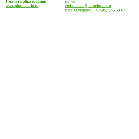
Планета образования
почте
www.planetaedu.ru
webmaster@planetaedu.ru
и по телефону:
+7 (495) 545 63 67