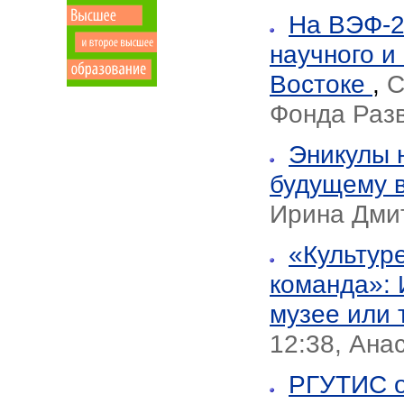
На ВЭФ-2
научного и
Востоке
,
С
Фонда Раз
Эникулы 
будущему в
Ирина Дми
«Культуре
команда»: 
музее или 
12:38, Ана
РГУТИС о