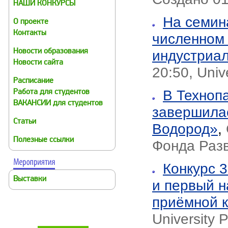
НАШИ КОНКУРСЫ
На семин
О проекте
Контакты
численном
индустриа
Новости образования
Новости сайта
20:50, Univ
Расписание
В Техноп
Работа для студентов
ВАКАНСИИ для студентов
завершилас
Статьи
Водород»
,
Полезные ссылки
Фонда Раз
Конкурс 3
Выставки
и первый н
приёмной 
University