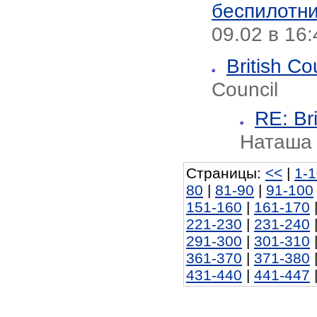
беспилотни
09.02 в 16
British Co
Council
RE: Br
Наташа
Страницы:
<<
|
1-
80
|
81-90
|
91-100
151-160
|
161-170
221-230
|
231-240
291-300
|
301-310
361-370
|
371-380
431-440
|
441-447