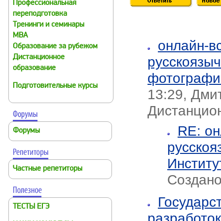
Профессиональная
переподготовка
Тренинги и семинары
MBA
онлайн-в
Образование за рубежом
Дистанционное
русскоязыч
образование
фотографи
Подготовительные курсы
13:29, Дми
Дистанцио
RE: он
Форумы
русскоя
Инстит
Частные репетиторы
Создано
Государс
ТЕСТЫ ЕГЭ
разработок