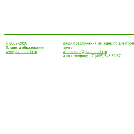
© 2002-2026
Ваши предложения мы ждем по электро
Планета образования
почте
www.planetaedu.ru
webmaster@planetaedu.ru
и по телефону:
+7 (495) 545 63 67