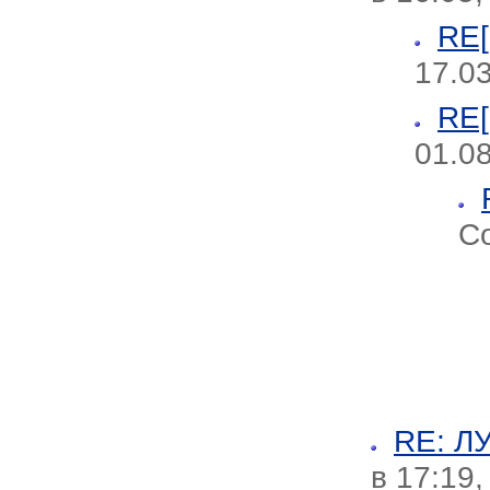
RE
17.03
RE
01.08
Со
RE: 
в 17:19,