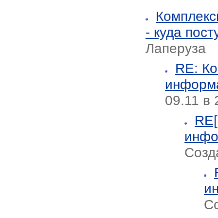
Комплекс
- куда пост
Лаперуза
RE: К
информа
09.11 в 
RE[
инфо
Созд
ин
Со