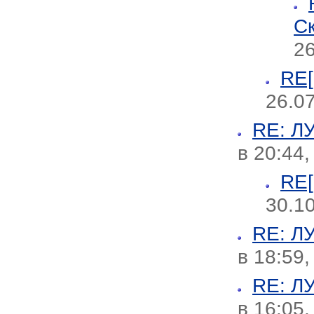
С
26
RE
26.07
RE: 
в 20:44
RE
30.1
RE: 
в 18:59
RE: 
в 16:05,