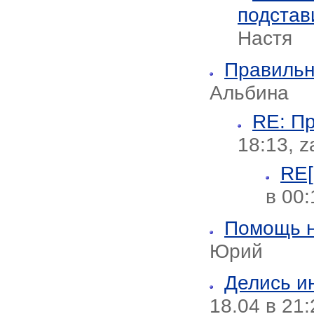
подстав
Настя
Правильн
Альбинa
RE: П
18:13, z
RE[
в 00
Помощь н
Юрий
Делись и
18.04 в 21: