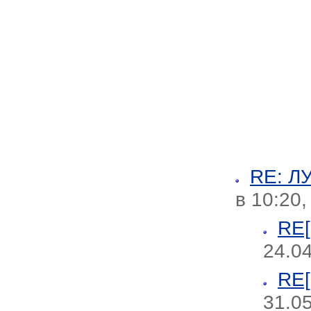
RE: 
в 10:20,
RE
24.04
RE
31.0