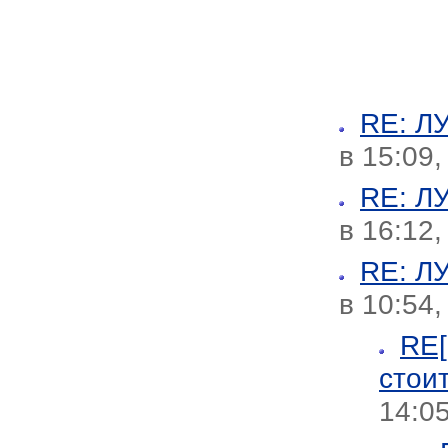
RE: 
в 15:09,
RE: 
в 16:12,
RE: 
в 10:54
RE
стои
14:05