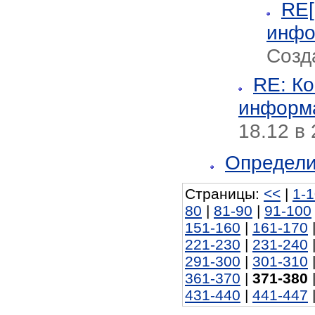
RE[
инфо
Созда
RE: К
информа
18.12 в 
Определ
Страницы:
<<
|
1-
80
|
81-90
|
91-100
151-160
|
161-170
221-230
|
231-240
291-300
|
301-310
361-370
|
371-380
431-440
|
441-447