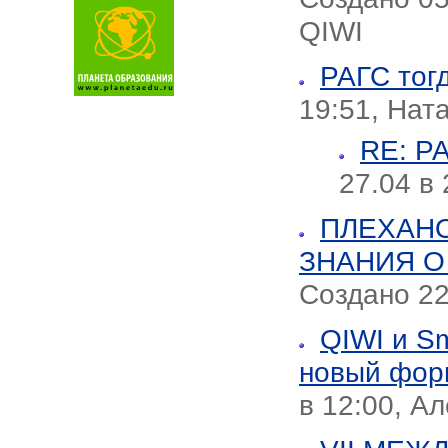
QIWI
РАГС тог
19:51, Нат
RE: Р
27.04 в
ПЛЕХАН
ЗНАНИЯ О
Создано 22
QIWI и S
новый фор
в 12:00, А