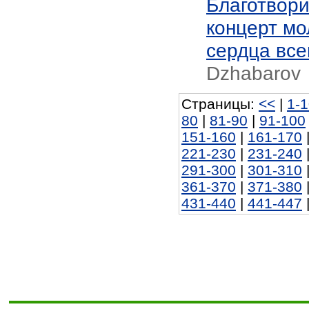
Благотвор
концерт м
сердца вс
Dzhabarov
Страницы:
<<
|
1-
80
|
81-90
|
91-100
151-160
|
161-170
221-230
|
231-240
291-300
|
301-310
361-370
|
371-380
431-440
|
441-447