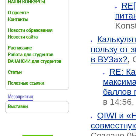
НАШИ КОНКУРСЫ
RE[
пита
О проекте
Контакты
Kons
Новости образования
Калькуля
Новости сайта
пользу от 
Расписание
Работа для студентов
в ВУЗах?
,
ВАКАНСИИ для студентов
RE: Ка
Статьи
максима
Полезные ссылки
баллов 
в 14:56
Выставки
QIWI и «
совместну
Создано 05