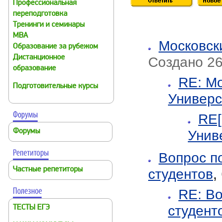
Профессиональная
переподготовка
Тренинги и семинары
MBA
Московск
Образование за рубежом
Дистанционное
Создано 26
образование
RE: Мо
Подготовительные курсы
Универс
RE[
Унив
Форумы
Вопрос по
Частные репетиторы
студентов
,
RE: Во
студент
ТЕСТЫ ЕГЭ