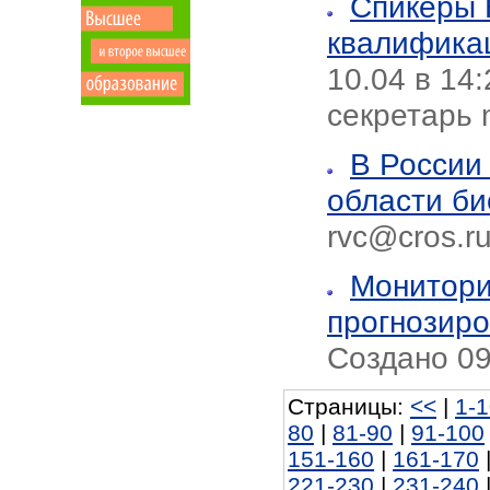
Спикеры 
квалифика
10.04 в 14
секретарь n
В России
области би
rvc@cros.r
Монитори
прогнозиро
Создано 09
Страницы:
<<
|
1-
80
|
81-90
|
91-100
151-160
|
161-170
221-230
|
231-240