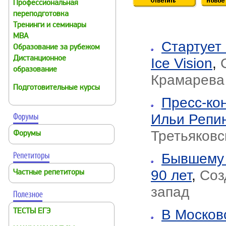
Профессиональная
переподготовка
Тренинги и семинары
MBA
Стартует
Образование за рубежом
Дистанционное
Ice Vision
,
образование
Крамарева
Подготовительные курсы
Пресс-ко
Ильи Репи
Третьяковс
Форумы
Бывшему 
90 лет
,
Соз
Частные репетиторы
запад
В Москов
ТЕСТЫ ЕГЭ