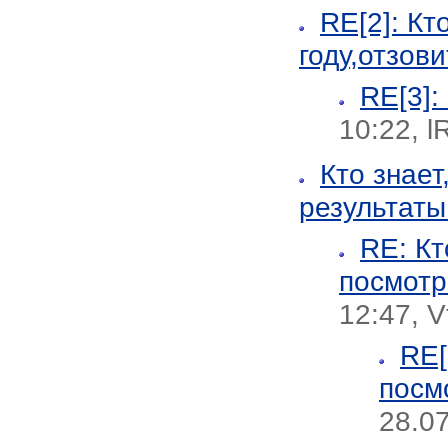
RE[2]: Кт
году,отзови
RE[3]:
10:22, 
Кто знает
результат
RE: Кт
посмотр
12:47, Vf
RE[
посм
28.07