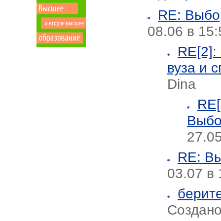
RE: Выбо
08.06 в 15
RE[2]:
вуза и 
Dina
RE[
Выбо
27.05
RE: Вы
03.07 в 
берите
Создано 