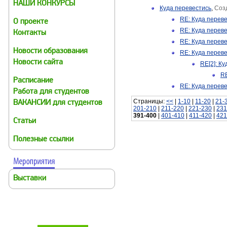
НАШИ КОНКУРСЫ
Куда перевестись
,
Соз
RE: Куда перев
О проекте
RE: Куда перев
Контакты
RE: Куда перев
Новости образования
RE: Куда перев
Новости сайта
RE[2]: К
RE
Расписание
RE: Куда перев
Работа для студентов
Страницы:
<<
|
1-10
|
11-20
|
21-
ВАКАНСИИ для студентов
201-210
|
211-220
|
221-230
|
231
391-400
|
401-410
|
411-420
|
421
Статьи
Полезные ссылки
Выставки