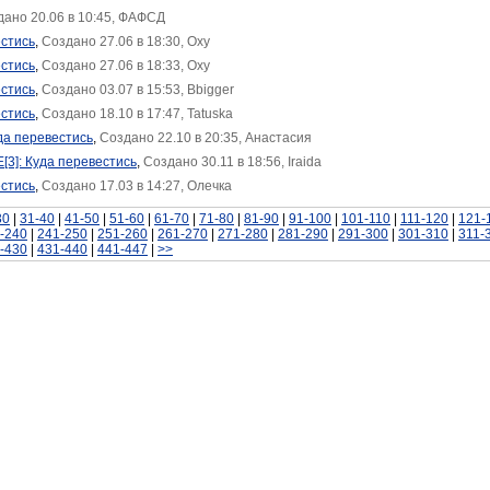
дано 20.06 в 10:45, ФАФСД
естись
,
Создано 27.06 в 18:30, Oxy
естись
,
Создано 27.06 в 18:33, Oxy
естись
,
Создано 03.07 в 15:53, Bbigger
естись
,
Создано 18.10 в 17:47, Tatuska
уда перевестись
,
Создано 22.10 в 20:35, Анастасия
[3]: Куда перевестись
,
Создано 30.11 в 18:56, Iraida
естись
,
Создано 17.03 в 14:27, Олечка
30
|
31-40
|
41-50
|
51-60
|
61-70
|
71-80
|
81-90
|
91-100
|
101-110
|
111-120
|
121-
-240
|
241-250
|
251-260
|
261-270
|
271-280
|
281-290
|
291-300
|
301-310
|
311-
-430
|
431-440
|
441-447
|
>>