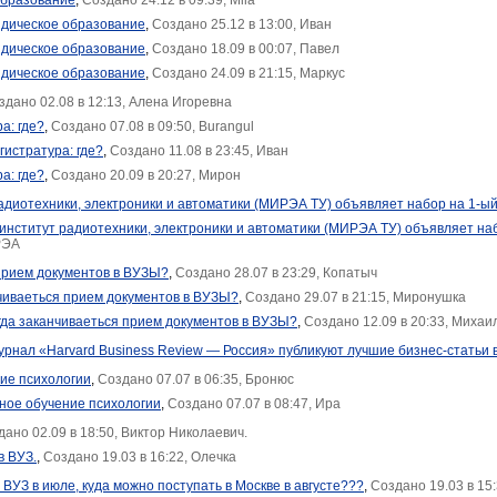
образование
,
Создано 24.12 в 09:39, Mila
дическое образование
,
Создано 25.12 в 13:00, Иван
дическое образование
,
Создано 18.09 в 00:07, Павел
дическое образование
,
Создано 24.09 в 21:15, Маркус
здано 02.08 в 12:13, Алена Игоревна
а: где?
,
Создано 07.08 в 09:50, Burangul
гистратура: где?
,
Создано 11.08 в 23:45, Иван
а: где?
,
Создано 20.09 в 20:27, Мирон
адиотехники, электроники и автоматики (МИРЭА ТУ) объявляет набор на 1-ый
 институт радиотехники, электроники и автоматики (МИРЭА ТУ) объявляет наб
РЭА
прием документов в ВУЗЫ?
,
Создано 28.07 в 23:29, Копатыч
нчиваеться прием документов в ВУЗЫ?
,
Создано 29.07 в 21:15, Миронушка
огда заканчиваеться прием документов в ВУЗЫ?
,
Создано 12.09 в 20:33, Михаи
рнал «Harvard Business Review — Россия» публикуют лучшие бизнес-статьи 
ие психологии
,
Создано 07.07 в 06:35, Бронюс
ное обучение психологии
,
Создано 07.07 в 08:47, Ира
дано 02.09 в 18:50, Виктор Николаевич.
в ВУЗ.
,
Создано 19.03 в 16:22, Олечка
 ВУЗ в июле, куда можно поступать в Москве в августе???
,
Создано 19.03 в 15: