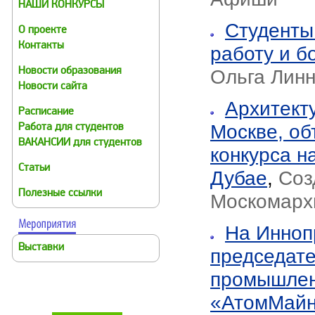
НАШИ КОНКУРСЫ
Студенты
О проекте
Контакты
работу и б
Ольга Лин
Новости образования
Новости сайта
Архитект
Расписание
Москве, о
Работа для студентов
ВАКАНСИИ для студентов
конкурса н
Статьи
Дубае
,
Соз
Полезные ссылки
Москомарх
На Инноп
Выставки
председат
промышленн
«АтомМай