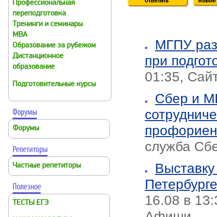
Профессиональная
переподготовка
Тренинги и семинары
MBA
МГПУ раз
Образование за рубежом
Дистанционное
при подгот
образование
01:35, Сай
Подготовительные курсы
Сбер и М
сотрудниче
профориен
Форумы
служба Сб
Выставку
Частные репетиторы
Петербурге
16.08 в 13
ТЕСТЫ ЕГЭ
Афиши