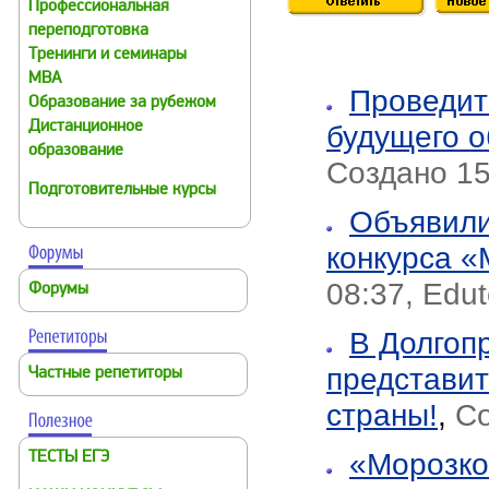
Профессиональная
переподготовка
Тренинги и семинары
MBA
Проведит
Образование за рубежом
Дистанционное
будущего о
образование
Создано 15
Подготовительные курсы
Объявили
конкурса «
08:37, Edute
Форумы
В Долгоп
представит
Частные репетиторы
страны!
,
Со
«Морозко
ТЕСТЫ ЕГЭ