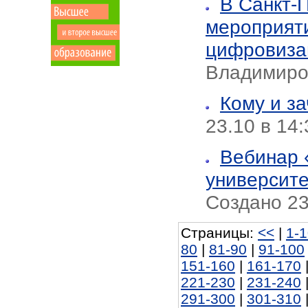
В Санкт-
мероприяти
цифровиза
Владимиро
Кому и з
23.10 в 14
Вебинар 
университе
Создано 23
Страницы:
<<
|
1-
80
|
81-90
|
91-100
151-160
|
161-170
221-230
|
231-240
291-300
|
301-310