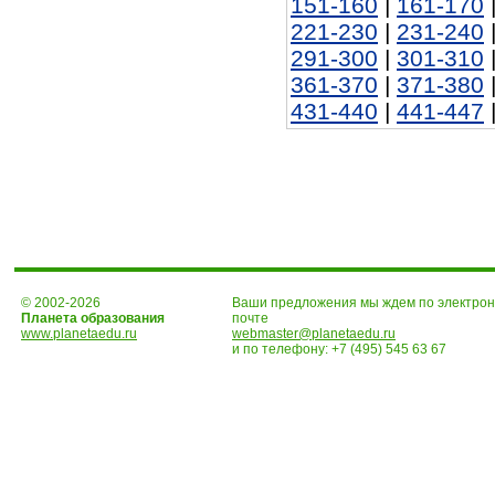
151-160
|
161-170
221-230
|
231-240
291-300
|
301-310
361-370
|
371-380
431-440
|
441-447
© 2002-2026
Ваши предложения мы ждем по электро
Планета образования
почте
www.planetaedu.ru
webmaster@planetaedu.ru
и по телефону:
+7 (495) 545 63 67