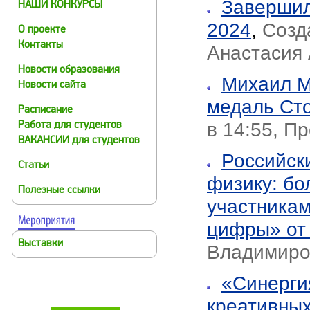
Завершил
НАШИ КОНКУРСЫ
2024
,
Созд
О проекте
Контакты
Анастасия
Новости образования
Михаил М
Новости сайта
медаль Сто
Расписание
в 14:55, П
Работа для студентов
ВАКАНСИИ для студентов
Российск
Статьи
физику: бо
Полезные ссылки
участникам
цифры» от
Выставки
Владимиро
«Синерги
креативны