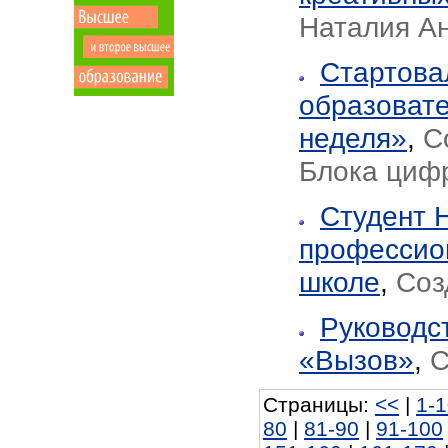
Наталия А
Стартова
образовате
неделя»
,
С
Блока циф
Студент 
профессио
школе
,
Соз
Руководс
«Вызов»
,
С
Страницы:
<<
|
1-
80
|
81-90
|
91-100