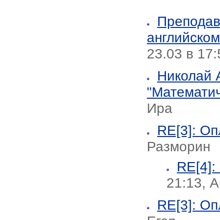
Преподав
английском
23.03 в 17:
Николай 
"Математи
Ира
RE[3]: О
Разморин
RE[4]:
21:13, 
RE[3]: О