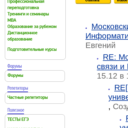
Профессиональная
переподготовка
Тренинги и семинары
MBA
Московск
Образование за рубежом
Дистанционное
Информати
образование
Евгений
Подготовительные курсы
RE: Мо
связи и
15.12 в 
Форумы
RE[
унив
Частные репетиторы
,
Соз
ТЕСТЫ ЕГЭ
у