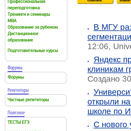
Профессиональная
переподготовка
Тренинги и семинары
MBA
В МГУ ра
Образование за рубежом
Дистанционное
сегментац
образование
12:06, Univ
Подготовительные курсы
Яндекс п
клиникам г
Создано 30.
Форумы
Универси
открыли на
Частные репетиторы
школе по 
С нового 
ТЕСТЫ ЕГЭ