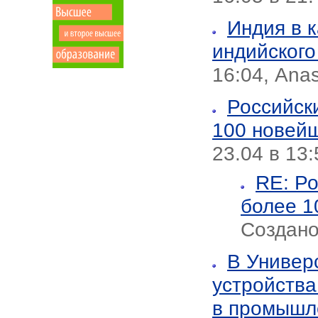
Индия в к
индийского
16:04, Anas
Российск
100 новейш
23.04 в 13
RE: Ро
более 1
Создано 
В Универ
устройства
в промышле