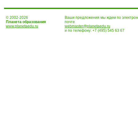
© 2002-2026
Ваши предложения мы ждем по электро
Планета образования
почте
www.planetaedu.ru
webmaster@planetaedu.ru
и по телефону:
+7 (495) 545 63 67