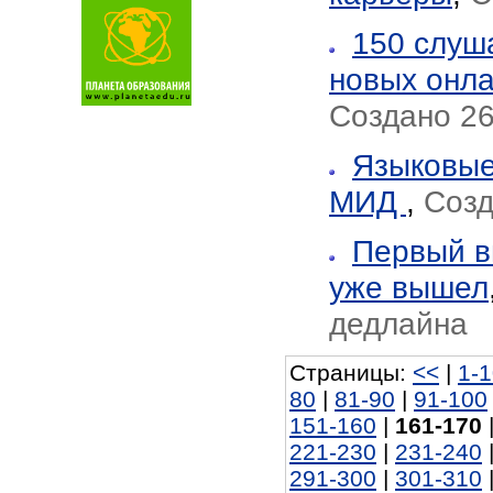
150 слуш
новых онла
Создано 26
Языковые
МИД
,
Созд
Первый в
уже вышел
дедлайна
Страницы:
<<
|
1-
80
|
81-90
|
91-100
151-160
|
161-170
221-230
|
231-240
291-300
|
301-310