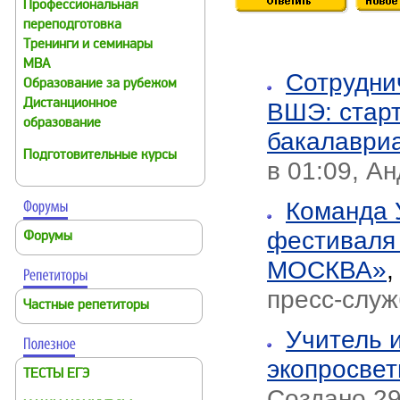
Профессиональная
переподготовка
Тренинги и семинары
MBA
Сотрудни
Образование за рубежом
Дистанционное
ВШЭ: старт
образование
бакалаври
Подготовительные курсы
в 01:09, А
Команда 
фестиваля
Форумы
МОСКВА»
пресс-слу
Частные репетиторы
Учитель 
экопросве
ТЕСТЫ ЕГЭ
Создано 29