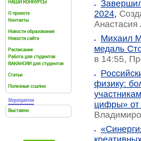
Завершил
НАШИ КОНКУРСЫ
2024
,
Созд
О проекте
Контакты
Анастасия
Новости образования
Михаил М
Новости сайта
медаль Сто
Расписание
в 14:55, П
Работа для студентов
ВАКАНСИИ для студентов
Российск
Статьи
физику: бо
Полезные ссылки
участникам
цифры» от
Выставки
Владимиро
«Синерги
креативны