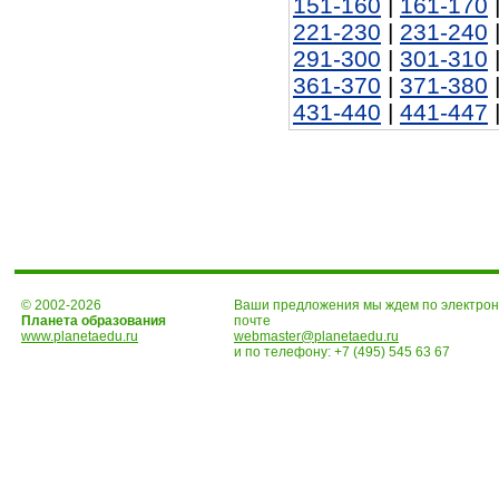
151-160
|
161-170
221-230
|
231-240
291-300
|
301-310
361-370
|
371-380
431-440
|
441-447
© 2002-2026
Ваши предложения мы ждем по электро
Планета образования
почте
www.planetaedu.ru
webmaster@planetaedu.ru
и по телефону:
+7 (495) 545 63 67