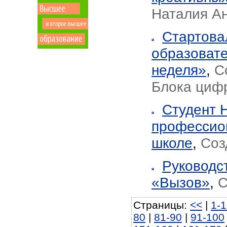
Наталия А
Стартова
образовате
неделя»
,
С
Блока циф
Студент 
профессио
школе
,
Соз
Руководс
«Вызов»
,
С
Страницы:
<<
|
1-
80
|
81-90
|
91-100