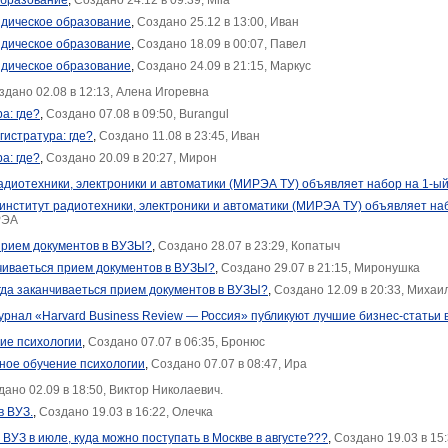
образование
,
Создано 24.12 в 09:39, Mila
дическое образование
,
Создано 25.12 в 13:00, Иван
дическое образование
,
Создано 18.09 в 00:07, Павел
дическое образование
,
Создано 24.09 в 21:15, Маркус
здано 02.08 в 12:13, Алена Игоревна
а: где?
,
Создано 07.08 в 09:50, Burangul
гистратура: где?
,
Создано 11.08 в 23:45, Иван
а: где?
,
Создано 20.09 в 20:27, Мирон
адиотехники, электроники и автоматики (МИРЭА ТУ) объявляет набор на 1-ый
 институт радиотехники, электроники и автоматики (МИРЭА ТУ) объявляет наб
РЭА
прием документов в ВУЗЫ?
,
Создано 28.07 в 23:29, Копатыч
нчиваеться прием документов в ВУЗЫ?
,
Создано 29.07 в 21:15, Миронушка
огда заканчиваеться прием документов в ВУЗЫ?
,
Создано 12.09 в 20:33, Михаи
рнал «Harvard Business Review — Россия» публикуют лучшие бизнес-статьи 
ие психологии
,
Создано 07.07 в 06:35, Бронюс
ное обучение психологии
,
Создано 07.07 в 08:47, Ира
дано 02.09 в 18:50, Виктор Николаевич.
в ВУЗ.
,
Создано 19.03 в 16:22, Олечка
 ВУЗ в июле, куда можно поступать в Москве в августе???
,
Создано 19.03 в 15: