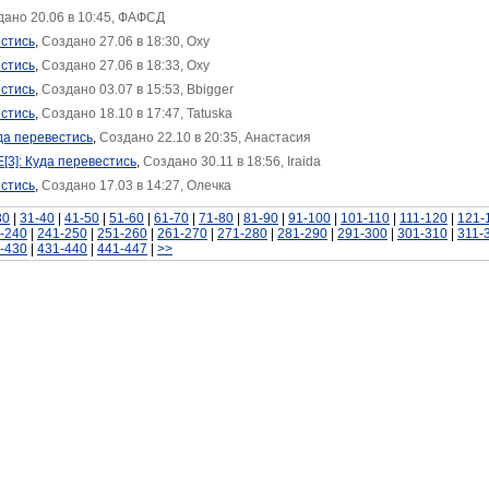
дано 20.06 в 10:45, ФАФСД
естись
,
Создано 27.06 в 18:30, Oxy
естись
,
Создано 27.06 в 18:33, Oxy
естись
,
Создано 03.07 в 15:53, Bbigger
естись
,
Создано 18.10 в 17:47, Tatuska
уда перевестись
,
Создано 22.10 в 20:35, Анастасия
[3]: Куда перевестись
,
Создано 30.11 в 18:56, Iraida
естись
,
Создано 17.03 в 14:27, Олечка
30
|
31-40
|
41-50
|
51-60
|
61-70
|
71-80
|
81-90
|
91-100
|
101-110
|
111-120
|
121-
-240
|
241-250
|
251-260
|
261-270
|
271-280
|
281-290
|
291-300
|
301-310
|
311-
-430
|
431-440
|
441-447
|
>>