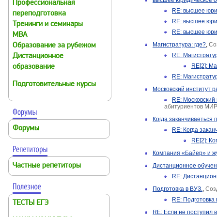
высшее юридическое 
Профессиональная
RE: высшее юри
переподготовка
RE: высшее юри
Тренинги и семинары
RE: высшее юри
MBA
Магистратура: где?
,
Со
Образование за рубежом
RE: Магистратур
Дистанционное
RE[2]: Ма
образование
RE: Магистратур
Подготовительные курсы
Московский институт р
RE: Московский
абитуриентов МИ
Когда заканчиваеться 
Форумы
RE: Когда зака
RE[2]: К
Компания «Байер» и жу
Частные репетиторы
Дистанционное обучен
RE: Дистанцион
Подготовка в ВУЗ.
,
Соз
RE: Подготовка 
ТЕСТЫ ЕГЭ
RE: Если не поступил в