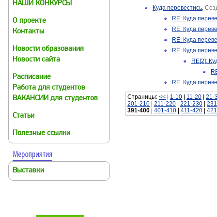
НАШИ КОНКУРСЫ
Куда перевестись
,
Соз
RE: Куда перев
О проекте
RE: Куда перев
Контакты
RE: Куда перев
Новости образования
RE: Куда перев
Новости сайта
RE[2]: К
RE
Расписание
RE: Куда перев
Работа для студентов
Страницы:
<<
|
1-10
|
11-20
|
21-
ВАКАНСИИ для студентов
201-210
|
211-220
|
221-230
|
231
391-400
|
401-410
|
411-420
|
421
Статьи
Полезные ссылки
Выставки