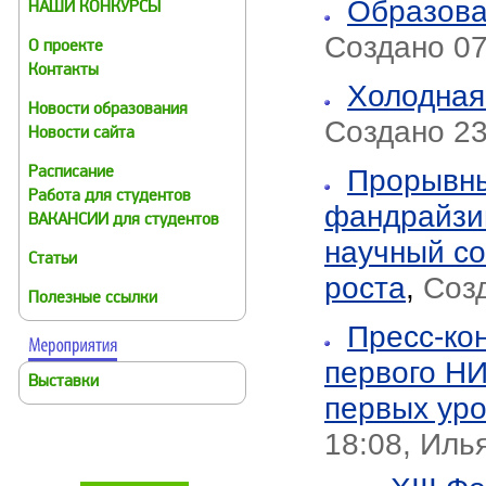
Образова
НАШИ КОНКУРСЫ
Создано 07
О проекте
Контакты
Холодная
Новости образования
Создано 23
Новости сайта
Прорывны
Расписание
Работа для студентов
фандрайзи
ВАКАНСИИ для студентов
научный с
Статьи
роста
,
Созд
Полезные ссылки
Пресс-ко
первого НИ
Выставки
первых ур
18:08, Иль