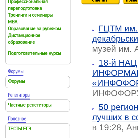
Профессиональная
переподготовка
Тренинги и семинары
MBA
ГЦТМ им.
Образование за рубежом
Дистанционное
декабрьск
образование
музей им. 
Подготовительные курсы
18-й НА
ИНФОРМА
«ИНФОФОР
Форумы
ИНФОФОР
50 регио
Частные репетиторы
лучших в с
в 19:28, А
ТЕСТЫ ЕГЭ