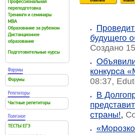
Профессиональная
переподготовка
Тренинги и семинары
MBA
Проведит
Образование за рубежом
Дистанционное
будущего о
образование
Создано 15
Подготовительные курсы
Объявили
конкурса «
08:37, Edute
Форумы
В Долгоп
представит
Частные репетиторы
страны!
,
Со
«Морозко
ТЕСТЫ ЕГЭ