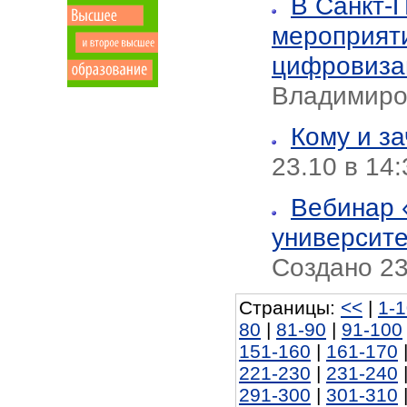
В Санкт-
мероприяти
цифровиза
Владимиро
Кому и з
23.10 в 14
Вебинар 
университе
Создано 23
Страницы:
<<
|
1-
80
|
81-90
|
91-100
151-160
|
161-170
221-230
|
231-240
291-300
|
301-310