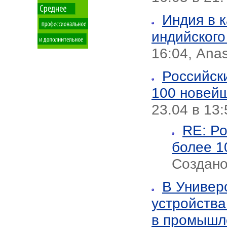
Индия в к
индийского
16:04, Anas
Российск
100 новейш
23.04 в 13
RE: Ро
более 1
Создано 
В Универ
устройства
в промышле