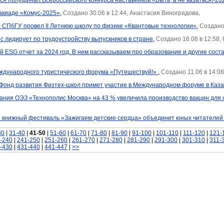
ся полуфинал Всероссийского конкурса наставников «Быть, а не казаться!-20
акиаде «Комус-2025»
,
Создано 30.06 в 12:44, Анастасия Виноградова,
с СПбГУ провел II Летнюю школу по физике «Квантовые технологии»
,
Создано
 лидирует по трудоустройству выпускников в стране
,
Создано 16.06 в 12:58, 
 ESG отчет за 2024 год. В нем рассказываем про образование и другие сос
ждународного туристического форума «Путешествуй!»
,
Создано 11.06 в 14:08
Фонд развития Физтех-школ примет участие в Международном форуме в Каз
ания ОЭЗ «Технополис Москва» на 43 % увеличила производство вакцин для ж
 книжный фестиваль «Зажигаем детские сердца» объединит юных читателей 
30
|
31-40
|
41-50
|
51-60
|
61-70
|
71-80
|
81-90
|
91-100
|
101-110
|
111-120
|
121-
-240
|
241-250
|
251-260
|
261-270
|
271-280
|
281-290
|
291-300
|
301-310
|
311-
-430
|
431-440
|
441-447
|
>>