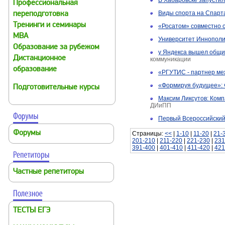
В Хабаровске запустил
Профессиональная
Виды спорта на Спарт
переподготовка
Тренинги и семинары
«Росатом» совместно 
MBA
Университет Иннополис
Образование за рубежом
у Яндекса вышел общий
Дистанционное
коммуникации
образование
«РГУТИС - партнер ме
«Формируя будущее»: 
Подготовительные курсы
Максим Ликсутов: Комп
ДИиПП
Первый Всероссийский
Форумы
Страницы:
<<
|
1-10
|
11-20
|
21-
201-210
|
211-220
|
221-230
|
231
391-400
|
401-410
|
411-420
|
421
Частные репетиторы
ТЕСТЫ ЕГЭ