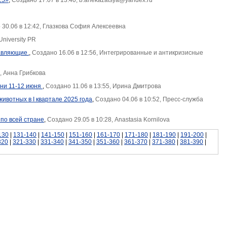
25»
,
Создано 17.07 в 13:40, b.anekazatsya@yandex.ru
 30.06 в 12:42, Глазкова София Алексеевна
University PR
тавляющие.
,
Создано 16.06 в 12:56, Интегрированные и антикризисные
, Анна Грибкова
ани 11-12 июня
,
Создано 11.06 в 13:55, Ирина Дмитрова
ивотных в I квартале 2025 года
,
Создано 04.06 в 10:52, Пресс-служба
по всей стране
,
Создано 29.05 в 10:28, Anastasia Kornilova
130
|
131-140
|
141-150
|
151-160
|
161-170
|
171-180
|
181-190
|
191-200
|
320
|
321-330
|
331-340
|
341-350
|
351-360
|
361-370
|
371-380
|
381-390
|