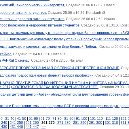
осковский Технологический Университет
,
Создано 26.06 в 17:02, Павел
дорогого питания студентов
,
Создано 25.06 в 16:29, KonstantinS
зного и недорогого питания студентов
,
Создано 26.06 в 12:52, Ирина
опрос полезного и недорогого питания студентов
,
Создано 26.06 в 13:10, Konst
выжать максимальную пользу от знания проходных баллов прошлых лет в ВУ
р ЕГЭ. Как выжать максимальную пользу от знания проходных баллов прошлы
еды» запустили совместную акцию ко Дню Великой Победы
,
Создано 05.05 в 
 сейчас
,
Создано 25.04 в 19:51, Наталья
 и РАНХиГС сейчас
,
Создано 27.04 в 23:55, Наталья
ЕРСИТЕТ ПРОВЕРИТ ЗНАНИЯ О ВЕЛИКОЙ ОТЕЧЕСТВЕННОЙ ВОЙНЕ
,
Созд
предложили подросткам новый формат выбора профессии
,
Создано 04.04 в 12
 НАУЧНО-ПРАКТИЧЕСКАЯ КОНФЕРЕНЦИЯ ИМЕНИ А.И. КИТОВА «ИНФОРМ
М-2017) СОСТОИТСЯ В ПЛЕХАНОВСКОМ УНИВЕРСИТЕТЕ
,
Создано 29.03 в 
одный детский центр «Артек» объединяют силы для повышения уровень фина
кова и Благотворительная программа ВСЕМ провели концерт молодых даров
30
|
31-40
|
41-50
|
51-60
|
61-70
|
71-80
|
81-90
|
91-100
|
101-110
|
111-120
|
121-
-240
|
241-250
|
251-260
|
261-270
|
271-280
|
281-290
|
291-300
|
301-310
|
311-
-430
|
431-440
|
441-447
|
>>