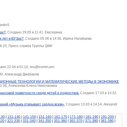
antinS
Зах?
,
Создано 29.05 в 11:41, Екатерина
х лет в ВУЗах?
,
Создано 05.06 в 14:56, Ирина Нагайцева
16:25, Пресс-служба Группы QIWI
ано 22.04 в 01:10, reu@icomm.pro
:00, Александр Джабаров
АЦИОННЫЕ ТЕХНОЛОГИИ И МАТЕМАТИЧЕСКИЕ МЕТОДЫ В ЭКОНОМИКЕ
11:06, Алексеева Елена Николаевна
нсовой грамотности среди детей и подростков
,
Создано 17.03 в 14:32,
аний «Музыка открывает сердца всем»
,
Создано 13.03 в 14:14, Alexandr
130
|
131-140
|
141-150
|
151-160
|
161-170
|
171-180
|
181-190
|
191-200
|
320
|
321-330
|
331-340
|
341-350
|
351-360
|
361-370
|
371-380
|
381-390
|