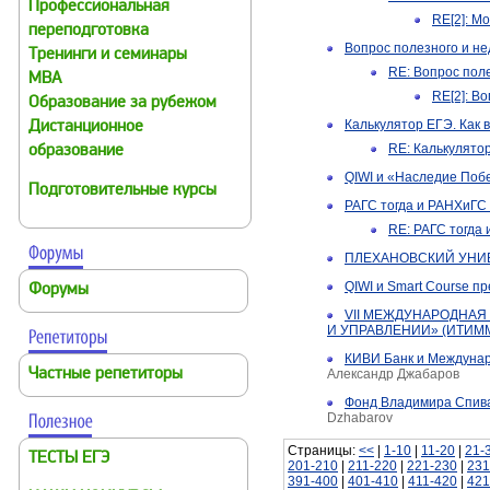
Профессиональная
RE[2]: М
переподготовка
Вопрос полезного и не
Тренинги и семинары
RE: Вопрос поле
MBA
RE[2]: В
Образование за рубежом
Калькулятор ЕГЭ. Как 
Дистанционное
RE: Калькулято
образование
QIWI и «Наследие Поб
Подготовительные курсы
РАГС тогда и РАНХиГС
RE: РАГС тогда
ПЛЕХАНОВСКИЙ УНИВ
QIWI и Smart Course 
Форумы
VII МЕЖДУНАРОДНАЯ
И УПРАВЛЕНИИ» (ИТИМ
КИВИ Банк и Междунар
Частные репетиторы
Александр Джабаров
Фонд Владимира Спива
Dzhabarov
Страницы:
<<
|
1-10
|
11-20
|
21-
ТЕСТЫ ЕГЭ
201-210
|
211-220
|
221-230
|
231
391-400
|
401-410
|
411-420
|
421