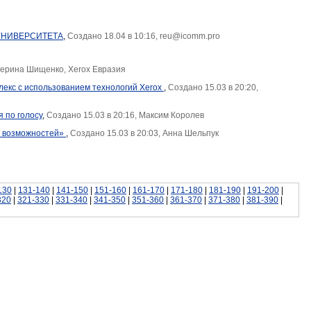
УНИВЕРСИТЕТА
,
Создано 18.04 в 10:16, reu@icomm.pro
атерина Шищенко, Xerox Евразия
лекс с использованием технологий Xerox
,
Создано 15.03 в 20:20,
я по голосу
,
Создано 15.03 в 20:16, Максим Королев
а возможностей»
,
Создано 15.03 в 20:03, Анна Шельпук
130
|
131-140
|
141-150
|
151-160
|
161-170
|
171-180
|
181-190
|
191-200
|
320
|
321-330
|
331-340
|
341-350
|
351-360
|
361-370
|
371-380
|
381-390
|