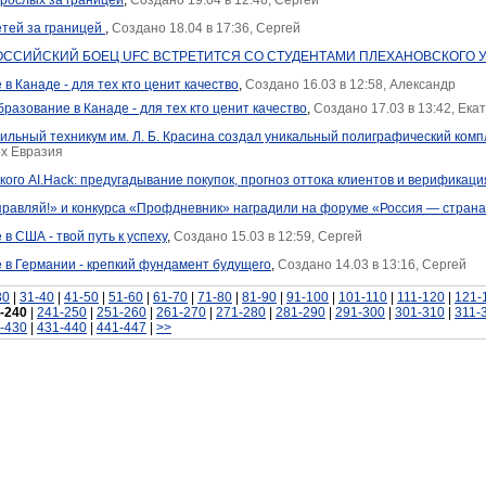
рослых за границей
,
Создано 19.04 в 12:46, Сергей
етей за границей
,
Создано 18.04 в 17:36, Сергей
ССИЙСКИЙ БОЕЦ UFC ВСТРЕТИТСЯ СО СТУДЕНТАМИ ПЛЕХАНОВСКОГО 
в Канаде - для тех кто ценит качество
,
Создано 16.03 в 12:58, Александр
разование в Канаде - для тех кто ценит качество
,
Создано 17.03 в 13:42, Ек
льный техникум им. Л. Б. Красина создал уникальный полиграфический комп
x Евразия
кого AI.Hack: предугадывание покупок, прогноз оттока клиентов и верификаци
правляй!» и конкурса «Профдневник» наградили на форуме «Россия — стран
в США - твой путь к успеху
,
Создано 15.03 в 12:59, Сергей
 в Германии - крепкий фундамент будущего
,
Создано 14.03 в 13:16, Сергей
30
|
31-40
|
41-50
|
51-60
|
61-70
|
71-80
|
81-90
|
91-100
|
101-110
|
111-120
|
121-
-240
|
241-250
|
251-260
|
261-270
|
271-280
|
281-290
|
291-300
|
301-310
|
311-
-430
|
431-440
|
441-447
|
>>